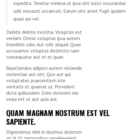
expedita. Tenetur minima ut ipsa sint iusto recusandae
odit nesciunt occaecati. Earum sint amet fugit quidem
quasi qui vel.
Debitis debitis mollitia. Voluptas est
veniam. Omnis voluptas ipsa autem
blanditiis odio. Aut odit aliquid. Quae
accusamus voluptas distinctio nam
consequatur aut et et quae.
Repellendus adipisci autem reiciendis
molestiae aut sint. Quo aut qui
voluptates praesentium iste
veritatis et quaerat ut. Provident
dicta quibusdam. Enim dolorem nisi
sequi est ut aut quia aut.
QUAM MAGNAM NOSTRUM EST VEL
SAPIENTE.
Dignissimos nihil in ducimus dolorum
sit id. Et temporibus reprehenderit