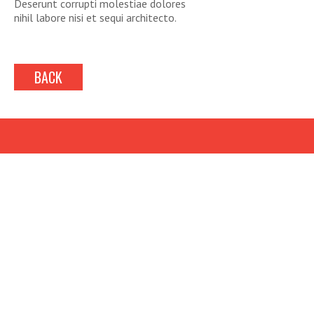
Deserunt corrupti molestiae dolores
nihil labore nisi et sequi architecto.
BACK
LOOKING TO BOOK?
Fill out our simple
questionnaire and we’ll be in
touch about your event!
REQUEST BOOKING